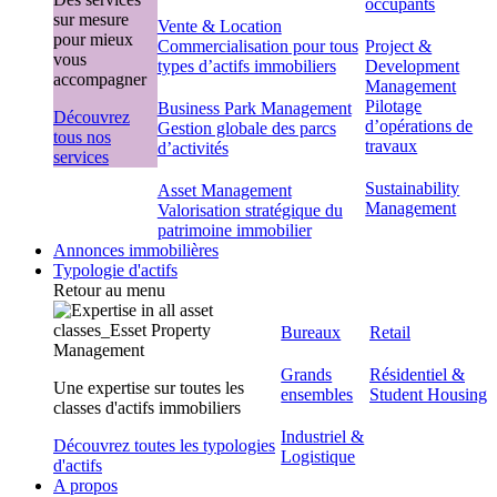
occupants
sur mesure 
Vente & Location
pour mieux 
Commercialisation pour tous
Project &
vous 
types d’actifs immobiliers
Development
accompagner 
Management
Pilotage
Business Park Management
Découvrez
d’opérations de
Gestion globale des parcs
tous nos
travaux
d’activités
services
Sustainability
Asset Management
Management
Valorisation stratégique du
patrimoine immobilier
Annonces immobilières
Typologie d'actifs
Retour au menu
Bureaux
Retail
Grands
Résidentiel &
Une expertise sur toutes les
ensembles
Student Housing
classes d'actifs immobiliers
Industriel &
Découvrez toutes les typologies
Logistique
d'actifs
A propos